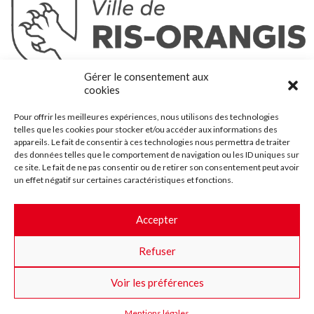
Ris-Orangis
Gérer le consentement aux
@2022 — Tous droits réservés
cookies
Mentions légales
Pour offrir les meilleures expériences, nous utilisons des technologies
Plan du site
telles que les cookies pour stocker et/ou accéder aux informations des
Contact
appareils. Le fait de consentir à ces technologies nous permettra de traiter
des données telles que le comportement de navigation ou les ID uniques sur
Accessibilité
ce site. Le fait de ne pas consentir ou de retirer son consentement peut avoir
Crédits
un effet négatif sur certaines caractéristiques et fonctions.
Les marchés publics
Accepter
Suggestions & Améliorations
Refuser
Facebook
Insta
Twitter
Youtube
Voir les préférences
Mentions légales