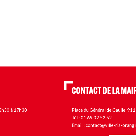
CONTACT DE LA MAI
 13h30 à 17h30
Place du Général de Gaulle, 9
Tél.:
01 69 02 52 52
Email :
contact@ville-ris-orangi