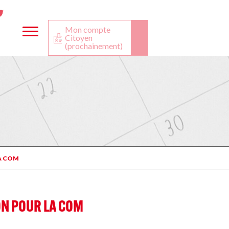
ta
ook
Twitter
utube
Mon compte
Citoyen
(prochainement)
LA COM
ON POUR LA COM