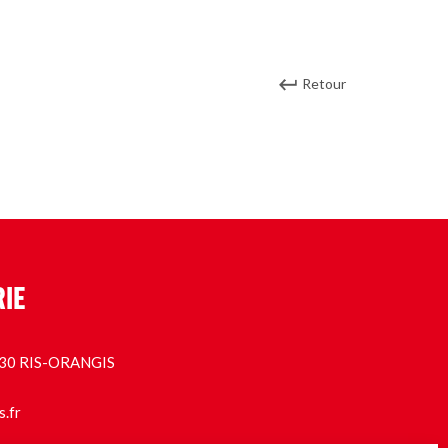
Retour
RIE
1130 RIS-ORANGIS
s.fr