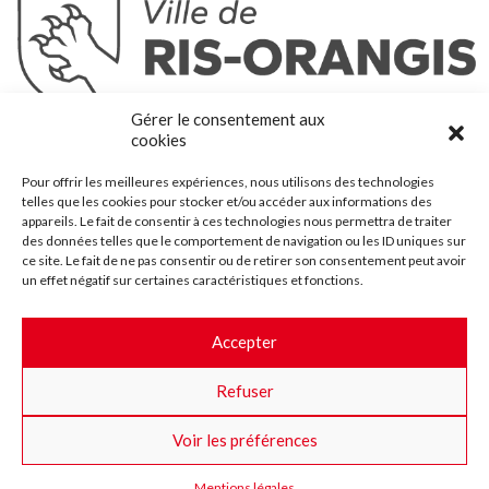
Ris-Orangis
Gérer le consentement aux
@2022 — Tous droits réservés
cookies
Mentions légales
Pour offrir les meilleures expériences, nous utilisons des technologies
Plan du site
telles que les cookies pour stocker et/ou accéder aux informations des
Contact
appareils. Le fait de consentir à ces technologies nous permettra de traiter
des données telles que le comportement de navigation ou les ID uniques sur
Accessibilité
ce site. Le fait de ne pas consentir ou de retirer son consentement peut avoir
Crédits
un effet négatif sur certaines caractéristiques et fonctions.
Les marchés publics
Accepter
Suggestions & Améliorations
Refuser
Facebook
Insta
Twitter
Youtube
Voir les préférences
Mentions légales