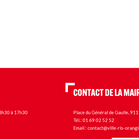
CONTACT DE LA MAI
 13h30 à 17h30
Place du Général de Gaulle, 9
Tél.:
01 69 02 52 52
Email :
contact@ville-ris-orangi