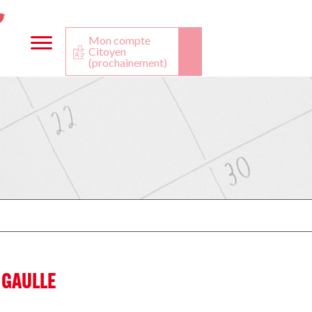
ta
ook
Twitter
utube
Mon compte
Citoyen
(prochainement)
 GAULLE