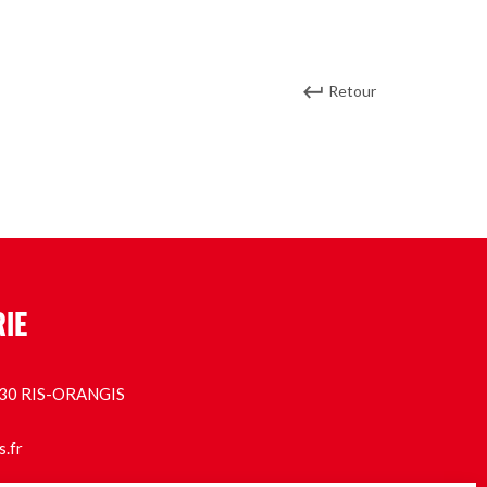
Retour
RIE
1130 RIS-ORANGIS
s.fr