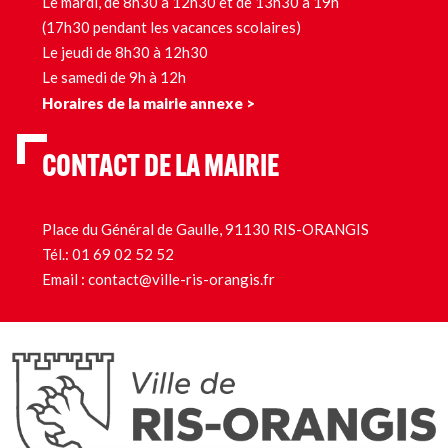
Le mardi, de 8h30 à 12h30 et de 13h30 à 19h
(17h30 pendant les vacances scolaires)
Le jeudi de 8h30 à 12h30
Le samedi de 9h à 12h
Horaires de la mairie annexe >
CONTACT DE LA MAIRIE
Place du Général de Gaulle, 91130 RIS-ORANGIS
Tél.:
01 69 02 52 52
Email :
contact@ville-ris-orangis.fr