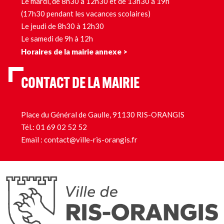
Le mardi, de 8h30 à 12h30 et de 13h30 à 19h
(17h30 pendant les vacances scolaires)
Le jeudi de 8h30 à 12h30
Le samedi de 9h à 12h
Horaires de la mairie annexe >
CONTACT DE LA MAIRIE
Place du Général de Gaulle, 91130 RIS-ORANGIS
Tél.:
01 69 02 52 52
Email :
contact@ville-ris-orangis.fr