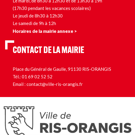
Le mardi, de 8h30 à 12h30 et de 13h30 à 19h
(17h30 pendant les vacances scolaires)
Le jeudi de 8h30 à 12h30
Le samedi de 9h à 12h
Horaires de la mairie annexe >
CONTACT DE LA MAIRIE
Place du Général de Gaulle, 91130 RIS-ORANGIS
Tél.:
01 69 02 52 52
Email :
contact@ville-ris-orangis.fr