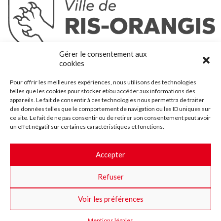
Ris-Orangis
Gérer le consentement aux
@2022 — Tous droits réservés
cookies
Mentions légales
Pour offrir les meilleures expériences, nous utilisons des technologies
Plan du site
telles que les cookies pour stocker et/ou accéder aux informations des
Contact
appareils. Le fait de consentir à ces technologies nous permettra de traiter
des données telles que le comportement de navigation ou les ID uniques sur
Accessibilité
ce site. Le fait de ne pas consentir ou de retirer son consentement peut avoir
Crédits
un effet négatif sur certaines caractéristiques et fonctions.
Les marchés publics
Accepter
Suggestions & Améliorations
Refuser
Facebook
Insta
Twitter
Youtube
Voir les préférences
Mentions légales