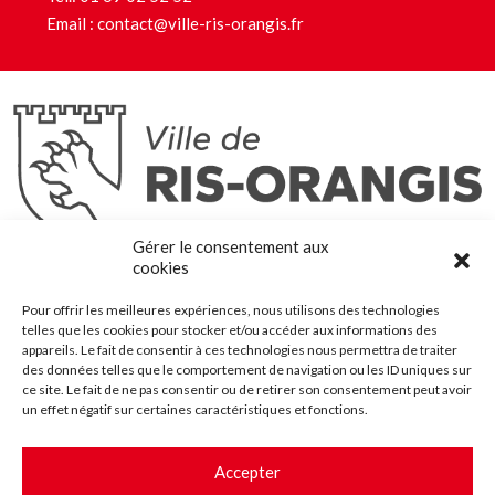
Email :
contact@ville-ris-orangis.fr
Ris-Orangis
Gérer le consentement aux
@2022 — Tous droits réservés
cookies
Mentions légales
Pour offrir les meilleures expériences, nous utilisons des technologies
Plan du site
telles que les cookies pour stocker et/ou accéder aux informations des
Contact
appareils. Le fait de consentir à ces technologies nous permettra de traiter
des données telles que le comportement de navigation ou les ID uniques sur
Accessibilité
ce site. Le fait de ne pas consentir ou de retirer son consentement peut avoir
Crédits
un effet négatif sur certaines caractéristiques et fonctions.
Les marchés publics
Accepter
Suggestions & Améliorations