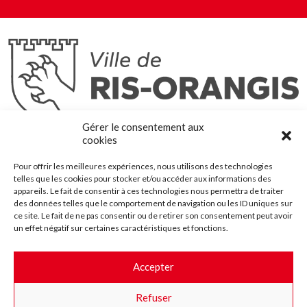
Ris-Orangis
Gérer le consentement aux
@2022 — Tous droits réservés
cookies
Mentions légales
Pour offrir les meilleures expériences, nous utilisons des technologies
Plan du site
telles que les cookies pour stocker et/ou accéder aux informations des
Contact
appareils. Le fait de consentir à ces technologies nous permettra de traiter
des données telles que le comportement de navigation ou les ID uniques sur
Accessibilité
ce site. Le fait de ne pas consentir ou de retirer son consentement peut avoir
Crédits
un effet négatif sur certaines caractéristiques et fonctions.
Les marchés publics
Accepter
Suggestions & Améliorations
Refuser