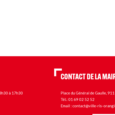
CONTACT DE LA MAI
 13h30 à 17h30
Place du Général de Gaulle, 9
Tél.:
01 69 02 52 52
Email :
contact@ville-ris-orangi