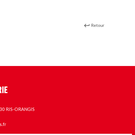
Retour
RIE
1130 RIS-ORANGIS
s.fr