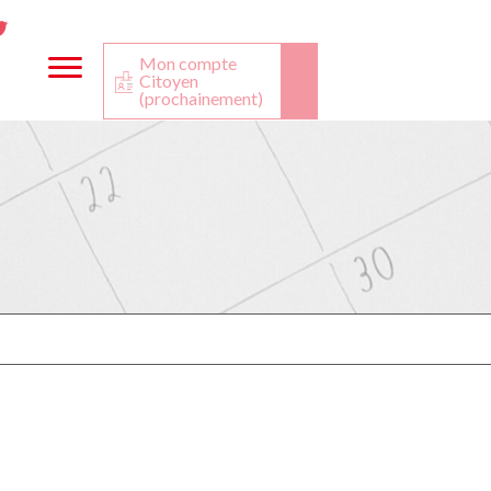
ta
ook
Twitter
utube
Mon compte
Citoyen
(prochainement)