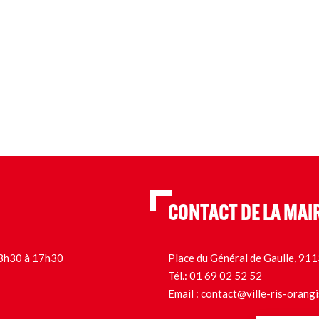
CONTACT DE LA MAI
 13h30 à 17h30
Place du Général de Gaulle, 9
Tél.:
01 69 02 52 52
Email :
contact@ville-ris-orangi