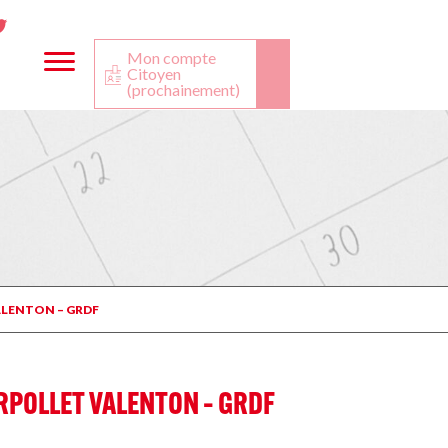
ta
ook
Twitter
utube
Mon compte
Citoyen
(prochainement)
VALENTON – GRDF
ERPOLLET VALENTON – GRDF