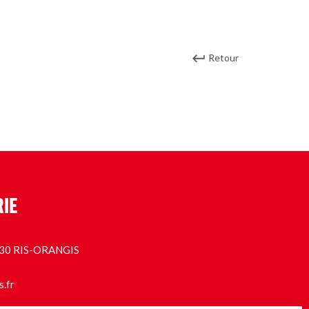
Retour
RIE
1130 RIS-ORANGIS
s.fr