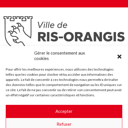
Ris-Orangis
Gérer le consentement aux
@2022 — Tous droits réservés
cookies
Mentions légales
Pour offrir les meilleures expériences, nous utilisons des technologies
Plan du site
telles que les cookies pour stocker et/ou accéder aux informations des
Contact
appareils. Le fait de consentir à ces technologies nous permettra de traiter
des données telles que le comportement de navigation ou les ID uniques sur
Accessibilité
ce site. Le fait de ne pas consentir ou de retirer son consentement peut avoir
Crédits
un effet négatif sur certaines caractéristiques et fonctions.
Les marchés publics
Accepter
Suggestions & Améliorations
Refuser