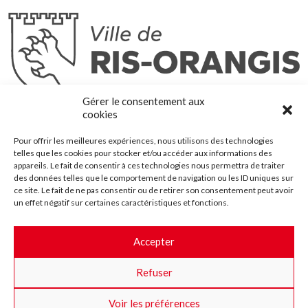
Ris-Orangis
Gérer le consentement aux
@2022 — Tous droits réservés
cookies
Mentions légales
Pour offrir les meilleures expériences, nous utilisons des technologies
Plan du site
telles que les cookies pour stocker et/ou accéder aux informations des
Contact
appareils. Le fait de consentir à ces technologies nous permettra de traiter
des données telles que le comportement de navigation ou les ID uniques sur
Accessibilité
ce site. Le fait de ne pas consentir ou de retirer son consentement peut avoir
Crédits
un effet négatif sur certaines caractéristiques et fonctions.
Les marchés publics
Accepter
Suggestions & Améliorations
Refuser
Facebook
Insta
Twitter
Youtube
Voir les préférences