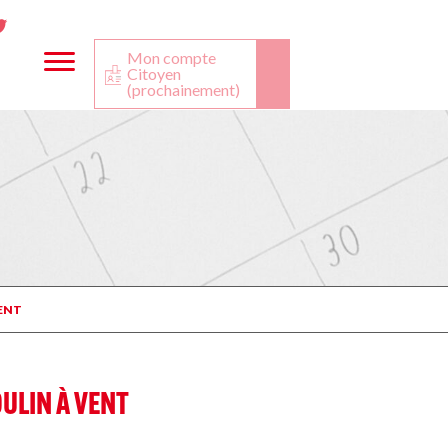
ta
ook
Twitter
utube
Mon compte
Citoyen
(prochainement)
VENT
ULIN À VENT