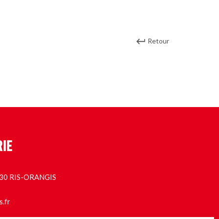
Retour
RIE
1130 RIS-ORANGIS
s.fr