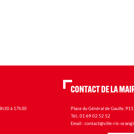
CONTACT DE LA MAI
 13h30 à 17h30
Place du Général de Gaulle, 9
Tél.:
01 69 02 52 52
Email :
contact@ville-ris-orangi