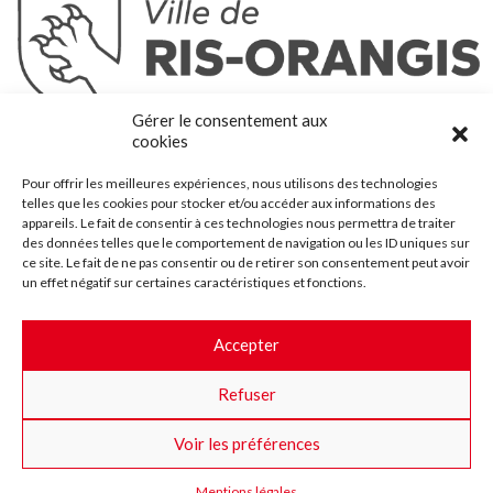
Ris-Orangis
Gérer le consentement aux
@2022 — Tous droits réservés
cookies
Mentions légales
Pour offrir les meilleures expériences, nous utilisons des technologies
Plan du site
telles que les cookies pour stocker et/ou accéder aux informations des
Contact
appareils. Le fait de consentir à ces technologies nous permettra de traiter
des données telles que le comportement de navigation ou les ID uniques sur
Accessibilité
ce site. Le fait de ne pas consentir ou de retirer son consentement peut avoir
Crédits
un effet négatif sur certaines caractéristiques et fonctions.
Les marchés publics
Accepter
Suggestions & Améliorations
Refuser
Facebook
Insta
Twitter
Youtube
Voir les préférences
Mentions légales