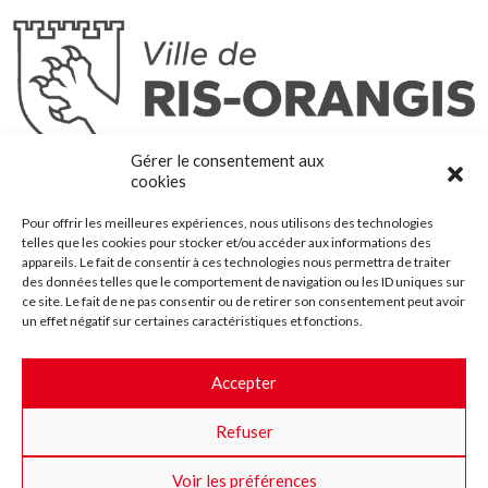
Ris-Orangis
Gérer le consentement aux
@2022 — Tous droits réservés
cookies
Mentions légales
Pour offrir les meilleures expériences, nous utilisons des technologies
Plan du site
telles que les cookies pour stocker et/ou accéder aux informations des
Contact
appareils. Le fait de consentir à ces technologies nous permettra de traiter
des données telles que le comportement de navigation ou les ID uniques sur
Accessibilité
ce site. Le fait de ne pas consentir ou de retirer son consentement peut avoir
Crédits
un effet négatif sur certaines caractéristiques et fonctions.
Les marchés publics
Accepter
Suggestions & Améliorations
Refuser
Facebook
Insta
Twitter
Youtube
Voir les préférences