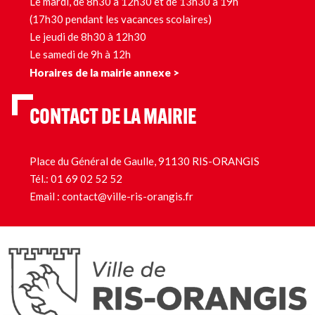
Le mardi, de 8h30 à 12h30 et de 13h30 à 19h
(17h30 pendant les vacances scolaires)
Le jeudi de 8h30 à 12h30
Le samedi de 9h à 12h
Horaires de la mairie annexe >
CONTACT DE LA MAIRIE
Place du Général de Gaulle, 91130 RIS-ORANGIS
Tél.:
01 69 02 52 52
Email :
contact@ville-ris-orangis.fr