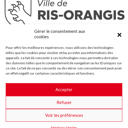
Ris-Orangis
Gérer le consentement aux
@2022 — Tous droits réservés
cookies
Mentions légales
Pour offrir les meilleures expériences, nous utilisons des technologies
Plan du site
telles que les cookies pour stocker et/ou accéder aux informations des
Contact
appareils. Le fait de consentir à ces technologies nous permettra de traiter
des données telles que le comportement de navigation ou les ID uniques sur
Accessibilité
ce site. Le fait de ne pas consentir ou de retirer son consentement peut avoir
Crédits
un effet négatif sur certaines caractéristiques et fonctions.
Les marchés publics
Accepter
Suggestions & Améliorations
Refuser
Facebook
Insta
Twitter
Youtube
Voir les préférences
Mentions légales