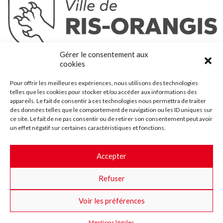
Ris-Orangis
Gérer le consentement aux
@2022 — Tous droits réservés
cookies
Mentions légales
Pour offrir les meilleures expériences, nous utilisons des technologies
Plan du site
telles que les cookies pour stocker et/ou accéder aux informations des
Contact
appareils. Le fait de consentir à ces technologies nous permettra de traiter
des données telles que le comportement de navigation ou les ID uniques sur
Accessibilité
ce site. Le fait de ne pas consentir ou de retirer son consentement peut avoir
Crédits
un effet négatif sur certaines caractéristiques et fonctions.
Les marchés publics
Accepter
Suggestions & Améliorations
Refuser
Facebook
Insta
Twitter
Youtube
Voir les préférences
Mentions légales