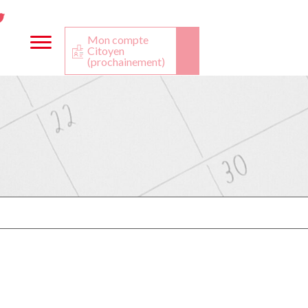
ta
ook
Twitter
utube
Mon compte
Citoyen
(prochainement)