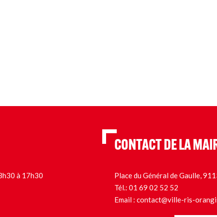
CONTACT DE LA MAI
 13h30 à 17h30
Place du Général de Gaulle, 9
Tél.:
01 69 02 52 52
Email :
contact@ville-ris-orangi