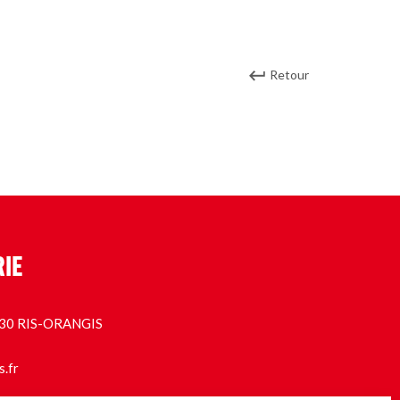
Retour
RIE
1130 RIS-ORANGIS
s.fr