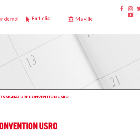
Ins
Faceb
Yo
En 1 clic
r de moi
Ma ville
ORTS SIGNATURE CONVENTION USRO
CONVENTION USRO