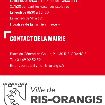
Le mardi, de 8h30 à 12h30 et de 13h30 à 19h
(17h30 pendant les vacances scolaires)
Le jeudi de 8h30 à 12h30
Le samedi de 9h à 12h
Horaires de la mairie annexe >
CONTACT DE LA MAIRIE
Place du Général de Gaulle, 91130 RIS-ORANGIS
Tél.:
01 69 02 52 52
Email :
contact@ville-ris-orangis.fr