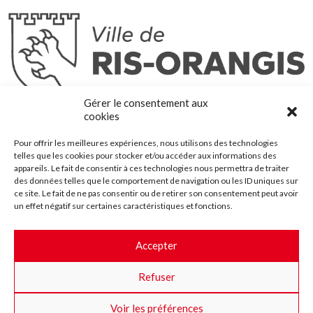
Ris-Orangis
Gérer le consentement aux
@2022 — Tous droits réservés
cookies
Mentions légales
Pour offrir les meilleures expériences, nous utilisons des technologies
Plan du site
telles que les cookies pour stocker et/ou accéder aux informations des
Contact
appareils. Le fait de consentir à ces technologies nous permettra de traiter
des données telles que le comportement de navigation ou les ID uniques sur
Accessibilité
ce site. Le fait de ne pas consentir ou de retirer son consentement peut avoir
Crédits
un effet négatif sur certaines caractéristiques et fonctions.
Les marchés publics
Accepter
Suggestions & Améliorations
Refuser
Facebook
Insta
Twitter
Youtube
Voir les préférences