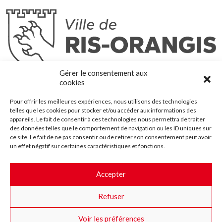
Ris-Orangis
Gérer le consentement aux
@2022 — Tous droits réservés
cookies
Mentions légales
Pour offrir les meilleures expériences, nous utilisons des technologies
Plan du site
telles que les cookies pour stocker et/ou accéder aux informations des
Contact
appareils. Le fait de consentir à ces technologies nous permettra de traiter
des données telles que le comportement de navigation ou les ID uniques sur
Accessibilité
ce site. Le fait de ne pas consentir ou de retirer son consentement peut avoir
Crédits
un effet négatif sur certaines caractéristiques et fonctions.
Les marchés publics
Accepter
Suggestions & Améliorations
Refuser
Facebook
Insta
Twitter
Youtube
Voir les préférences