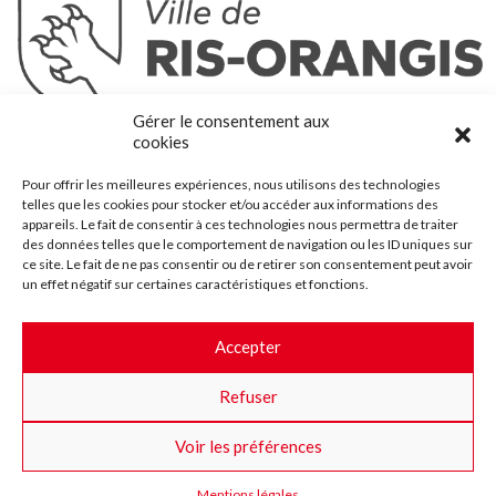
Ris-Orangis
Gérer le consentement aux
@2022 — Tous droits réservés
cookies
Mentions légales
Pour offrir les meilleures expériences, nous utilisons des technologies
Plan du site
telles que les cookies pour stocker et/ou accéder aux informations des
Contact
appareils. Le fait de consentir à ces technologies nous permettra de traiter
des données telles que le comportement de navigation ou les ID uniques sur
Accessibilité
ce site. Le fait de ne pas consentir ou de retirer son consentement peut avoir
Crédits
un effet négatif sur certaines caractéristiques et fonctions.
Les marchés publics
Accepter
Suggestions & Améliorations
Refuser
Facebook
Insta
Twitter
Youtube
Voir les préférences
Mentions légales