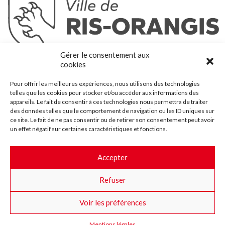
Ris-Orangis
Gérer le consentement aux
@2022 — Tous droits réservés
cookies
Mentions légales
Pour offrir les meilleures expériences, nous utilisons des technologies
Plan du site
telles que les cookies pour stocker et/ou accéder aux informations des
Contact
appareils. Le fait de consentir à ces technologies nous permettra de traiter
des données telles que le comportement de navigation ou les ID uniques sur
Accessibilité
ce site. Le fait de ne pas consentir ou de retirer son consentement peut avoir
Crédits
un effet négatif sur certaines caractéristiques et fonctions.
Les marchés publics
Accepter
Suggestions & Améliorations
Refuser
Facebook
Insta
Twitter
Youtube
Voir les préférences
Mentions légales