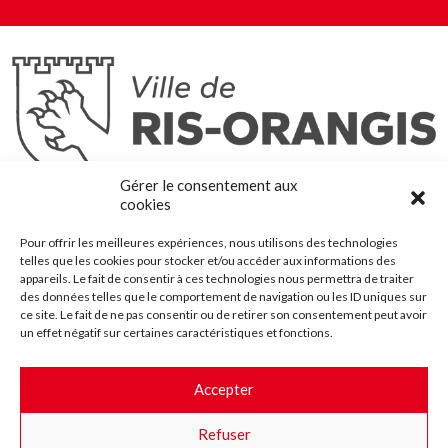
Ris-Orangis
Gérer le consentement aux
@2022 — Tous droits réservés
cookies
Mentions légales
Pour offrir les meilleures expériences, nous utilisons des technologies
Plan du site
telles que les cookies pour stocker et/ou accéder aux informations des
Contact
appareils. Le fait de consentir à ces technologies nous permettra de traiter
des données telles que le comportement de navigation ou les ID uniques sur
Accessibilité
ce site. Le fait de ne pas consentir ou de retirer son consentement peut avoir
Crédits
un effet négatif sur certaines caractéristiques et fonctions.
Les marchés publics
Accepter
Suggestions & Améliorations
Refuser