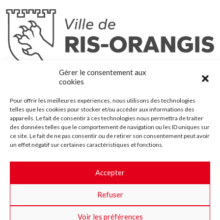
Ris-Orangis
Gérer le consentement aux
@2022 — Tous droits réservés
cookies
Mentions légales
Pour offrir les meilleures expériences, nous utilisons des technologies
Plan du site
telles que les cookies pour stocker et/ou accéder aux informations des
Contact
appareils. Le fait de consentir à ces technologies nous permettra de traiter
des données telles que le comportement de navigation ou les ID uniques sur
Accessibilité
ce site. Le fait de ne pas consentir ou de retirer son consentement peut avoir
Crédits
un effet négatif sur certaines caractéristiques et fonctions.
Les marchés publics
Accepter
Suggestions & Améliorations
Refuser
Facebook
Insta
Twitter
Youtube
Voir les préférences