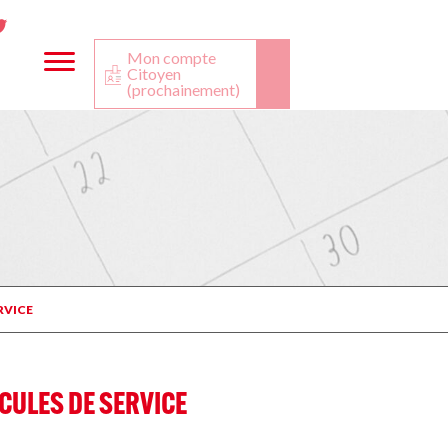
ta
ook
Twitter
utube
Mon compte
Citoyen
(prochainement)
RVICE
CULES DE SERVICE