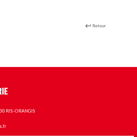
Retour
RIE
1130 RIS-ORANGIS
s.fr