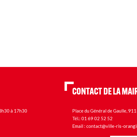
CONTACT DE LA MAI
 13h30 à 17h30
Place du Général de Gaulle, 9
Tél.:
01 69 02 52 52
Email :
contact@ville-ris-orangi