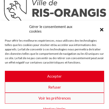
Ris-Orangis
Gérer le consentement aux
@2022 — Tous droits réservés
cookies
Mentions légales
Pour offrir les meilleures expériences, nous utilisons des technologies
Plan du site
telles que les cookies pour stocker et/ou accéder aux informations des
Contact
appareils. Le fait de consentir à ces technologies nous permettra de traiter
des données telles que le comportement de navigation ou les ID uniques sur
Accessibilité
ce site. Le fait de ne pas consentir ou de retirer son consentement peut avoir
Crédits
un effet négatif sur certaines caractéristiques et fonctions.
Les marchés publics
Accepter
Suggestions & Améliorations
Refuser
Facebook
Insta
Twitter
Youtube
Voir les préférences
Mentions légales