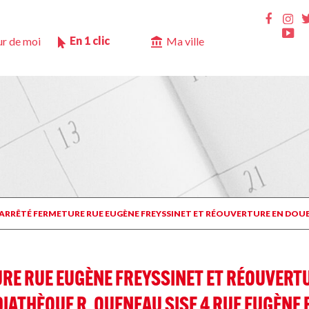
Ins
Faceb
Yo
En 1 clic
r de moi
Ma ville
 ARRÊTÉ FERMETURE RUE EUGÈNE FREYSSINET ET RÉOUVERTURE EN DOUB
RE RUE EUGÈNE FREYSSINET ET RÉOUVERTU
IATHÈQUE R. QUENEAU SISE 4 RUE EUGÈNE 