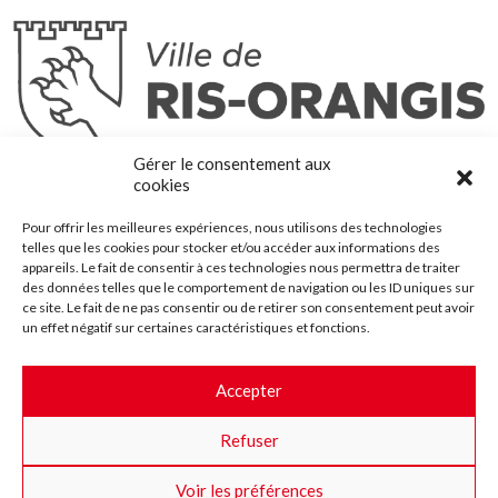
Ris-Orangis
Gérer le consentement aux
@2022 — Tous droits réservés
cookies
Mentions légales
Pour offrir les meilleures expériences, nous utilisons des technologies
Plan du site
telles que les cookies pour stocker et/ou accéder aux informations des
Contact
appareils. Le fait de consentir à ces technologies nous permettra de traiter
des données telles que le comportement de navigation ou les ID uniques sur
Accessibilité
ce site. Le fait de ne pas consentir ou de retirer son consentement peut avoir
Crédits
un effet négatif sur certaines caractéristiques et fonctions.
Les marchés publics
Accepter
Suggestions & Améliorations
Refuser
Facebook
Insta
Twitter
Youtube
Voir les préférences