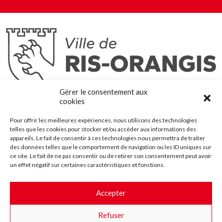
Ris-Orangis
Gérer le consentement aux
@2022 — Tous droits réservés
cookies
Mentions légales
Pour offrir les meilleures expériences, nous utilisons des technologies
Plan du site
telles que les cookies pour stocker et/ou accéder aux informations des
Contact
appareils. Le fait de consentir à ces technologies nous permettra de traiter
des données telles que le comportement de navigation ou les ID uniques sur
Accessibilité
ce site. Le fait de ne pas consentir ou de retirer son consentement peut avoir
Crédits
un effet négatif sur certaines caractéristiques et fonctions.
Les marchés publics
Accepter
Suggestions & Améliorations
Refuser