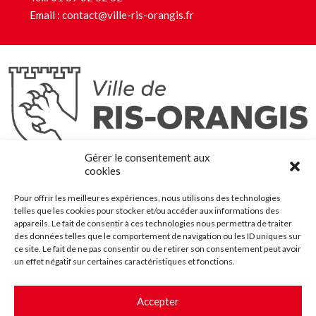
Email :
contact@ville-ris-orangis.fr
Ris-Orangis
Gérer le consentement aux
@2022 — Tous droits réservés
cookies
Mentions légales
Pour offrir les meilleures expériences, nous utilisons des technologies
Plan du site
telles que les cookies pour stocker et/ou accéder aux informations des
Contact
appareils. Le fait de consentir à ces technologies nous permettra de traiter
des données telles que le comportement de navigation ou les ID uniques sur
Accessibilité
ce site. Le fait de ne pas consentir ou de retirer son consentement peut avoir
Crédits
un effet négatif sur certaines caractéristiques et fonctions.
Les marchés publics
Accepter
Suggestions & Améliorations