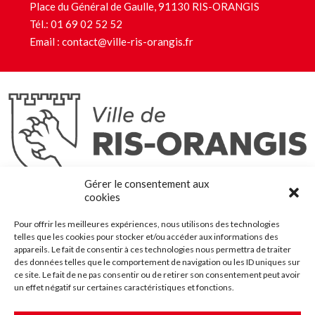
Place du Général de Gaulle, 91130 RIS-ORANGIS
Tél.:
01 69 02 52 52
Email :
contact@ville-ris-orangis.fr
Ris-Orangis
Gérer le consentement aux
@2022 — Tous droits réservés
cookies
Mentions légales
Pour offrir les meilleures expériences, nous utilisons des technologies
Plan du site
telles que les cookies pour stocker et/ou accéder aux informations des
Contact
appareils. Le fait de consentir à ces technologies nous permettra de traiter
des données telles que le comportement de navigation ou les ID uniques sur
Accessibilité
ce site. Le fait de ne pas consentir ou de retirer son consentement peut avoir
Crédits
un effet négatif sur certaines caractéristiques et fonctions.