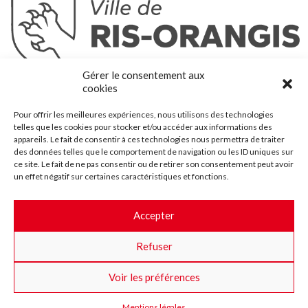
Ris-Orangis
Gérer le consentement aux
@2022 — Tous droits réservés
cookies
Mentions légales
Pour offrir les meilleures expériences, nous utilisons des technologies
Plan du site
telles que les cookies pour stocker et/ou accéder aux informations des
Contact
appareils. Le fait de consentir à ces technologies nous permettra de traiter
des données telles que le comportement de navigation ou les ID uniques sur
Accessibilité
ce site. Le fait de ne pas consentir ou de retirer son consentement peut avoir
Crédits
un effet négatif sur certaines caractéristiques et fonctions.
Les marchés publics
Accepter
Suggestions & Améliorations
Refuser
Facebook
Insta
Twitter
Youtube
Voir les préférences
Mentions légales