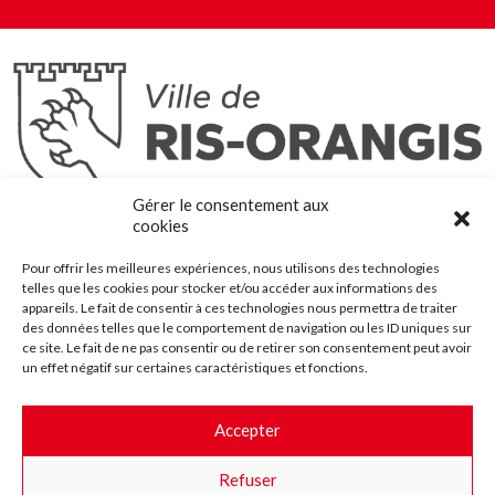
Ris-Orangis
Gérer le consentement aux
@2022 — Tous droits réservés
cookies
Mentions légales
Pour offrir les meilleures expériences, nous utilisons des technologies
Plan du site
telles que les cookies pour stocker et/ou accéder aux informations des
Contact
appareils. Le fait de consentir à ces technologies nous permettra de traiter
des données telles que le comportement de navigation ou les ID uniques sur
Accessibilité
ce site. Le fait de ne pas consentir ou de retirer son consentement peut avoir
Crédits
un effet négatif sur certaines caractéristiques et fonctions.
Les marchés publics
Accepter
Suggestions & Améliorations
Refuser