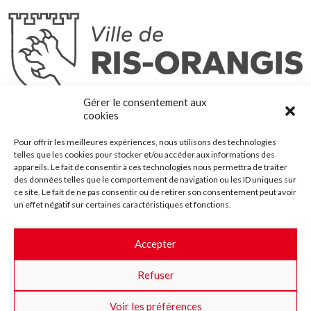
Ris-Orangis
Gérer le consentement aux
@2022 — Tous droits réservés
cookies
Mentions légales
Pour offrir les meilleures expériences, nous utilisons des technologies
Plan du site
telles que les cookies pour stocker et/ou accéder aux informations des
Contact
appareils. Le fait de consentir à ces technologies nous permettra de traiter
des données telles que le comportement de navigation ou les ID uniques sur
Accessibilité
ce site. Le fait de ne pas consentir ou de retirer son consentement peut avoir
Crédits
un effet négatif sur certaines caractéristiques et fonctions.
Les marchés publics
Accepter
Suggestions & Améliorations
Refuser
Facebook
Insta
Twitter
Youtube
Voir les préférences