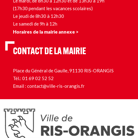
Le mardi, de 8h30 à 12h30 et de 13h30 à 19h
(17h30 pendant les vacances scolaires)
Le jeudi de 8h30 à 12h30
Le samedi de 9h à 12h
Horaires de la mairie annexe >
CONTACT DE LA MAIRIE
Place du Général de Gaulle, 91130 RIS-ORANGIS
Tél.:
01 69 02 52 52
Email :
contact@ville-ris-orangis.fr