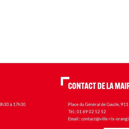
CONTACT DE LA MAI
 13h30 à 17h30
Place du Général de Gaulle, 9
Tél.:
01 69 02 52 52
Email :
contact@ville-ris-orangi