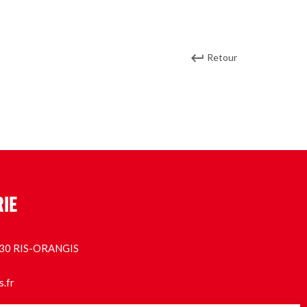
Retour
RIE
1130 RIS-ORANGIS
s.fr