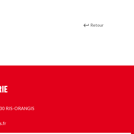
Retour
RIE
1130 RIS-ORANGIS
s.fr