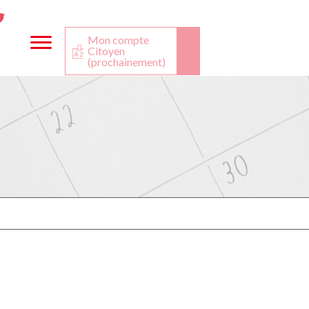
ta
ook
Twitter
utube
Mon compte
Citoyen
(prochainement)