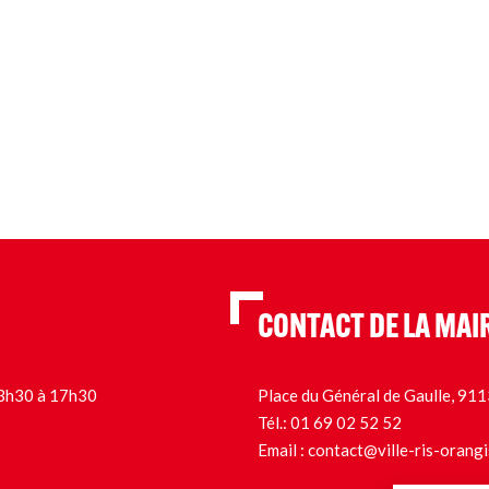
CONTACT DE LA MAI
 13h30 à 17h30
Place du Général de Gaulle, 9
Tél.:
01 69 02 52 52
Email :
contact@ville-ris-orangi