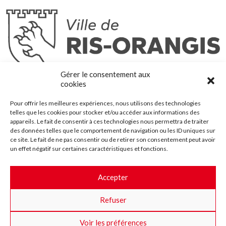
Ris-Orangis
Gérer le consentement aux
@2022 — Tous droits réservés
cookies
Mentions légales
Pour offrir les meilleures expériences, nous utilisons des technologies
Plan du site
telles que les cookies pour stocker et/ou accéder aux informations des
Contact
appareils. Le fait de consentir à ces technologies nous permettra de traiter
des données telles que le comportement de navigation ou les ID uniques sur
Accessibilité
ce site. Le fait de ne pas consentir ou de retirer son consentement peut avoir
Crédits
un effet négatif sur certaines caractéristiques et fonctions.
Les marchés publics
Accepter
Suggestions & Améliorations
Refuser
Facebook
Insta
Twitter
Youtube
Voir les préférences