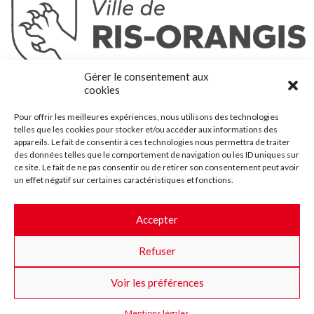
Ris-Orangis
Gérer le consentement aux
@2022 — Tous droits réservés
cookies
Mentions légales
Pour offrir les meilleures expériences, nous utilisons des technologies
Plan du site
telles que les cookies pour stocker et/ou accéder aux informations des
Contact
appareils. Le fait de consentir à ces technologies nous permettra de traiter
des données telles que le comportement de navigation ou les ID uniques sur
Accessibilité
ce site. Le fait de ne pas consentir ou de retirer son consentement peut avoir
Crédits
un effet négatif sur certaines caractéristiques et fonctions.
Les marchés publics
Accepter
Suggestions & Améliorations
Refuser
Facebook
Insta
Twitter
Youtube
Voir les préférences
Mentions légales