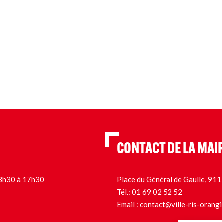
CONTACT DE LA MAI
 13h30 à 17h30
Place du Général de Gaulle, 9
Tél.:
01 69 02 52 52
Email :
contact@ville-ris-orangi