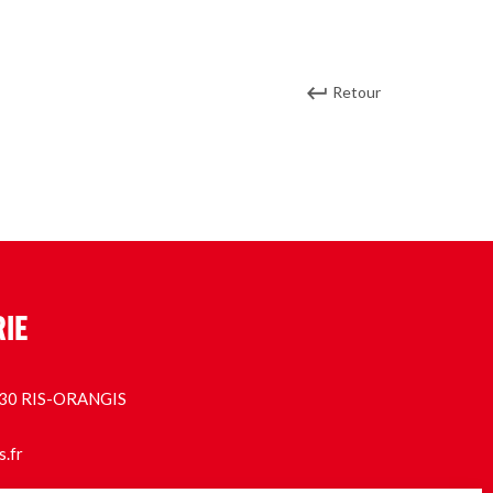
Retour
RIE
1130 RIS-ORANGIS
s.fr