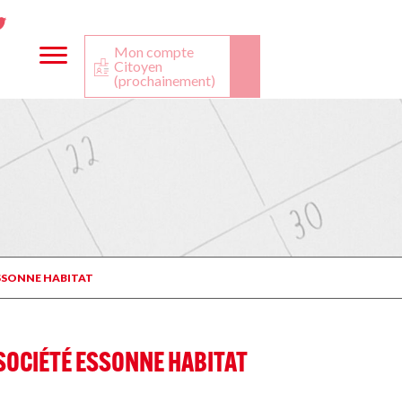
ta
ook
Twitter
utube
Mon compte
Citoyen
(prochainement)
ESSONNE HABITAT
 SOCIÉTÉ ESSONNE HABITAT