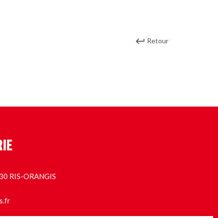
Retour
RIE
1130 RIS-ORANGIS
s.fr