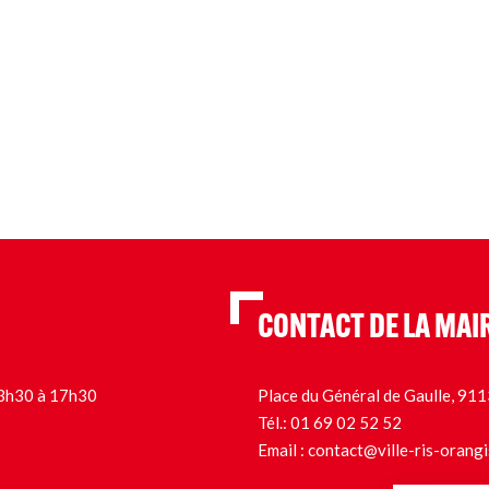
CONTACT DE LA MAI
 13h30 à 17h30
Place du Général de Gaulle, 9
Tél.:
01 69 02 52 52
Email :
contact@ville-ris-orangi