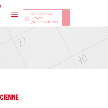
ta
ook
Twitter
utube
Mon compte
Citoyen
(prochainement)
ICIENNE