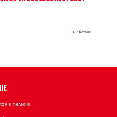
Retour
RIE
1130 RIS-ORANGIS