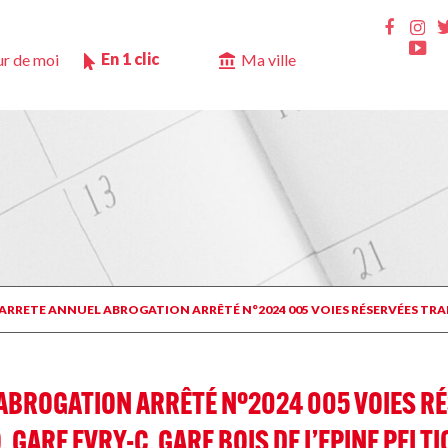
Ins
Faceb
Yo
En 1 clic
r de moi
Ma ville
 ARRETE ANNUEL ABROGATION ARRÊTÉ N°2024 005 VOIES RÉSERVÉES TRANS
 ABROGATION ARRÊTÉ N°2024 005 VOIES 
GARE EVRY-C, GARE BOIS DE L’EPINE PEI TI