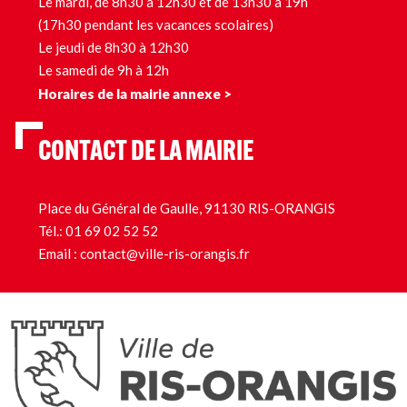
Le mardi, de 8h30 à 12h30 et de 13h30 à 19h
(17h30 pendant les vacances scolaires)
Le jeudi de 8h30 à 12h30
Le samedi de 9h à 12h
Horaires de la mairie annexe >
CONTACT DE LA MAIRIE
Place du Général de Gaulle, 91130 RIS-ORANGIS
Tél.:
01 69 02 52 52
Email :
contact@ville-ris-orangis.fr