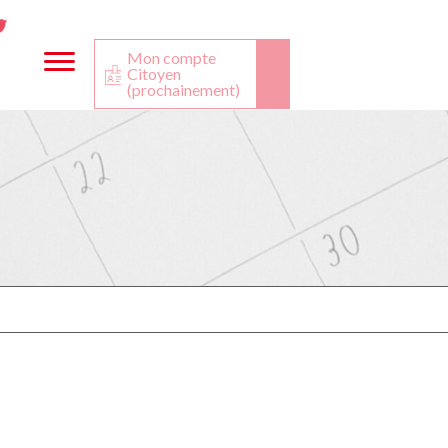
ta
ook
Twitter
utube
Mon compte
Citoyen
(prochainement)