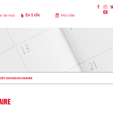
Ins
Faceb
Yo
En 1 clic
r de moi
Ma ville
 DÉCISIONS DU MAIRE
AIRE