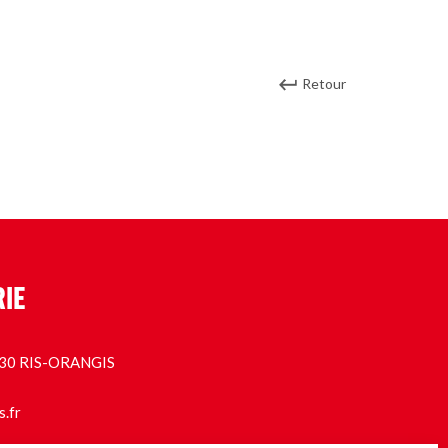
Retour
RIE
1130 RIS-ORANGIS
s.fr