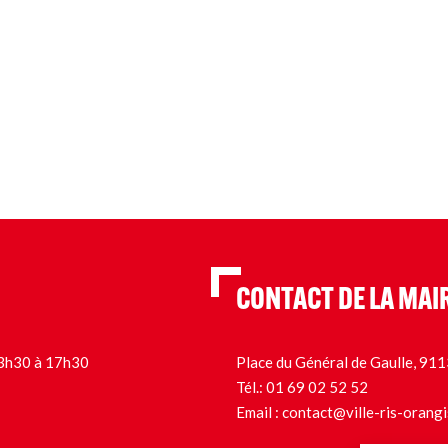
CONTACT DE LA MAI
 13h30 à 17h30
Place du Général de Gaulle, 9
Tél.:
01 69 02 52 52
Email :
contact@ville-ris-orangi