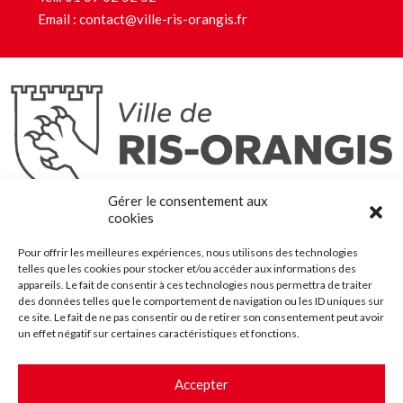
Email :
contact@ville-ris-orangis.fr
Ris-Orangis
Gérer le consentement aux
@2022 — Tous droits réservés
cookies
Mentions légales
Pour offrir les meilleures expériences, nous utilisons des technologies
Plan du site
telles que les cookies pour stocker et/ou accéder aux informations des
Contact
appareils. Le fait de consentir à ces technologies nous permettra de traiter
des données telles que le comportement de navigation ou les ID uniques sur
Accessibilité
ce site. Le fait de ne pas consentir ou de retirer son consentement peut avoir
Crédits
un effet négatif sur certaines caractéristiques et fonctions.
Les marchés publics
Accepter
Suggestions & Améliorations